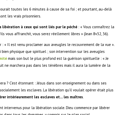
urait toutes les 6 minutes à cause de sa foi ; et pourtant, au-delà
ont les vrais prisonniers.
a libération à ceux qui sont liés par le péché
: « Vous connaîtrez la
 Fils vous affranchit, vous serez réellement libres » (Jean 8v32, 36).
 : « Il est venu proclamer aux aveugles le recouvrement de la vue ».
 bien physique que spirituel ; son intervention sur les aveugles
inité
mais son but le plus profond est la guérison spirituelle : « Je
suit ne marchera pas dans les ténèbres mais il aura la lumière de la
rera ? C’est étonnant : Jésus dans son enseignement ou dans ses
socialement les esclaves. La libération qu’il voulait opérer était plus
bérer intérieurement les esclaves et… les maîtres
.
ont intervenus pour la libération sociale. Dieu commence par libérer
s dans tous les domaines, y compris sur le plan social.