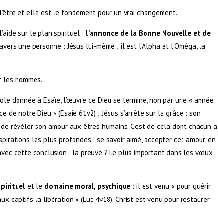
’être et elle est le fondement pour un vrai changement.
aide sur le plan spirituel :
l’annonce de la Bonne Nouvelle et de
ravers une personne : Jésus lui-même ; il est l’Alpha et l’Oméga, la
ur les hommes.
le donnée à Esaïe, l’œuvre de Dieu se termine, non par une « année
e de notre Dieu » (Esaie 61v2) ; Jésus s’arrête sur la grâce : son
 de révéler son amour aux êtres humains. C’est de cela dont chacun a
aspirations les plus profondes : se savoir aimé, accepter cet amour, en
avec cette conclusion : la preuve ? Le plus important dans les vœux,
pirituel
et le
domaine moral, psychique
: il est venu « pour guérir
ux captifs la libération » (Luc 4v18). Christ est venu pour restaurer