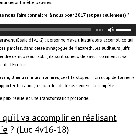
continueront à être pauvres.
ite nous faire connaître, à nous pour 2017 (et pas seulement) ?
Utilisez
les
00:00
flèches
haut/bas
ravant (Esaie 61v1-2) ; personne n’avait jusqu’alors accompli ce qui
pour
 ces paroles, dans cette synagogue de Nazareth, les auditeurs juifs
augmente
ou
ndre ce nouveau rabbi ; ils sont curieux de savoir comment il va
diminuer
le
 de l’Ecriture.
volume.
Messie, Dieu parmi les hommes
, c’est la stupeur ! Un coup de tonnerre
d’apporter le calme, les paroles de Jésus sèment la tempête.
ne paix réelle et une transformation profonde.
 qu’il va accomplir en réalisant
ïe
? (Luc 4v16-18)