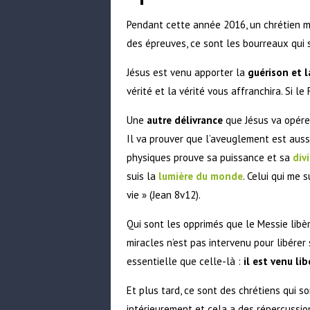
Pendant cette année 2016, un chrétien mo
des épreuves, ce sont les bourreaux qui s
Jésus est venu apporter la
guérison et l
vérité et la vérité vous affranchira. Si le
Une
autre délivrance
que Jésus va opérer
Il va prouver que l’aveuglement est aussi
physiques prouve sa puissance et sa
div
suis la
lumière du monde
. Celui qui me 
vie » (Jean 8v12).
Qui sont les opprimés que le Messie libè
miracles n’est pas intervenu pour libérer 
essentielle que celle-là :
il est venu li
Et plus tard, ce sont des chrétiens qui s
intérieurement et cela a des répercussion