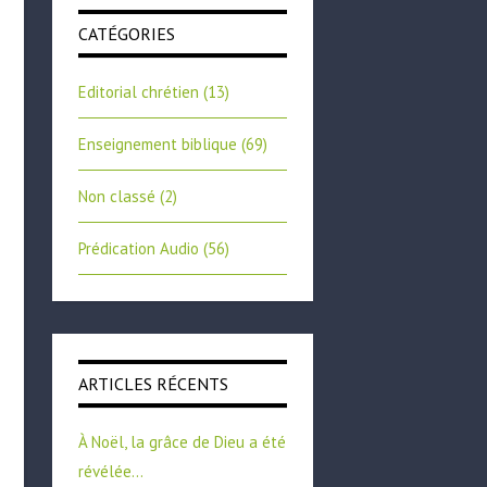
CATÉGORIES
Editorial chrétien
(13)
Enseignement biblique
(69)
Non classé
(2)
Prédication Audio
(56)
ARTICLES RÉCENTS
À Noël, la grâce de Dieu a été
révélée…