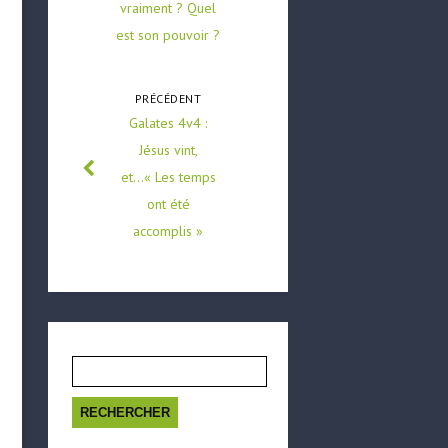
vraiment ? Quel
est son pouvoir ?
PRÉCÉDENT
Galates 4v4 :
Jésus vint,
et…« Les temps
ont été
accomplis »
Rechercher :