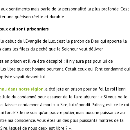
 aux sentiments mais parle de la personnalité la plus profonde. C’est
ter une guérison réelle et durable.
ceux qui sont prisonniers
.
le début de l’Evangile de Luc, c’est le pardon de Dieu qui apporte la
is dans les filets du péché que le Seigneur veut délivrer.
 en prison et il va être décapité ; il n’y aura pas pour lui de
 plus libre que cet homme pourtant. C’était ceux qui l’ont condamné qui
ptiste voyait devant lui.
onnu dans notre région
, a été jeté en prison pour sa foi. Le roi Henri
ellule du condamné pour essayer de le faire abjurer : « Si vous ne le
s laisser condamner à mort ». « Sire, lui répondit Palissy, est-ce le roi
rai forcé’ ? Je ne suis qu’un pauvre potier, mais aucune puissance au
tre ma conscience. Vous êtes un des plus puissants maîtres de la
! Sire, lequel de nous deux est libre ? ».