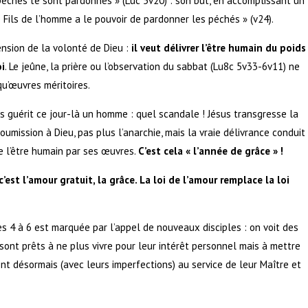
 péchés te sont pardonnés » (Luc 5v20) : son but, en accomplissant un
 Fils de l’homme a le pouvoir de pardonner les péchés » (v24).
ension de la volonté de Dieu :
il veut délivrer l’être humain du poids
oi
. Le jeûne, la prière ou l’observation du sabbat (Lu8c 5v33-6v11) ne
u’œuvres méritoires.
sus guérit ce jour-là un homme : quel scandale ! Jésus transgresse la
insoumission à Dieu, pas plus l’anarchie, mais la vraie délivrance conduit
de l’être humain par ses œuvres.
C’est cela « l’année de grâce » !
c’est l’amour gratuit, la grâce. La loi de l’amour remplace la loi
es 4 à 6 est marquée par l’appel de nouveaux disciples : on voit des
sont prêts à ne plus vivre pour leur intérêt personnel mais à mettre
ront désormais (avec leurs imperfections) au service de leur Maître et