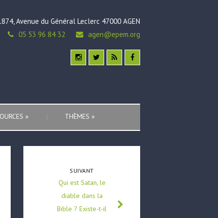
1874, Avenue du Général Leclerc 47000 AGEN
05 53 96 84 32
agen@epem.org
OURCES
»
THÈMES
»
SUIVANT
Qui est Satan, le
diable dans la
Bible ? Existe-t-il