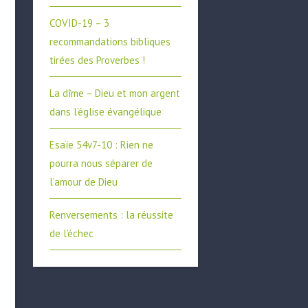
COVID-19 – 3
recommandations bibliques
tirées des Proverbes !
La dîme – Dieu et mon argent
dans l’église évangélique
Esaïe 54v7-10 : Rien ne
pourra nous séparer de
l’amour de Dieu
Renversements : la réussite
de l’échec