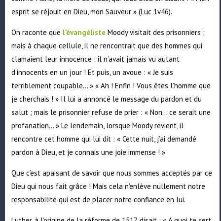
esprit se réjouit en Dieu, mon Sauveur » (Luc 1v46).
On raconte que
l’évangéliste
Moody visitait des prisonniers ;
mais à chaque cellule, il ne rencontrait que des hommes qui
clamaient leur innocence : il n’avait jamais vu autant
d’innocents en un jour ! Et puis, un avoue : « Je suis
terriblement coupable… » « Ah ! Enfin ! Vous êtes l’homme que
je cherchais ! » Il lui a annoncé le message du pardon et du
salut ; mais le prisonnier refuse de prier : « Non… ce serait une
profanation… » Le lendemain, lorsque Moody revient, il
rencontre cet homme qui lui dit : « Cette nuit, j’ai demandé
pardon à Dieu, et je connais une joie immense ! »
Que c’est apaisant de savoir que nous sommes acceptés par ce
Dieu qui nous fait grâce ! Mais cela n’enlève nullement notre
responsabilité qui est de placer notre confiance en lui.
Luther, à l’origine de la réforme de 1517, disait : « A quoi te sert