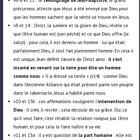
v6-8 et 15 : le
témoignage de Jean-Baptiste
, le grand
précurseur, atteste que Jésus a été envoyé par Dieu pour
que les hommes sachent que la vérité se trouve en Jésus.
v9 et 14 :
Christ, la lumière et la gloire de Dieu
, révèle ce
que l’être humain est (son péché) et ce que Dieu offre (le
salut) ; pour cela, il est devenu un homme : lui qui était
parfaitement Dieu, il s’est fait pleinement homme. En cela il
est unique. Jean définit l’œuvre de Christ ainsi :
il s’est
incarné en venant sur la terre pour être un homme
comme nous
. « Il a dressé sa tente » (v14) : comme Dieu
dans l’Ancienne Alliance qui était présent parmi son peuple
dans le tabernacle, Jésus a habité parmi nous.
v10 et 13b : ces affirmations soulignent l’
intervention de
Dieu
: il crée, il recrée ; cela découle de sa grâce. Oui, ce
qu’il veut faire, c’est rétablir la relation rompue par l’être
humain, et pour cela le faire naître à sa vie.
v11 et 13a : il y est question de
la part humaine
: elle est