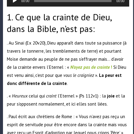
audio
00:00
00:00
1. Ce que la crainte de Dieu,
dans la Bible, n’est pas:
. Au Sinaï (Ex 20v20), Dieu apparaît dans toute sa puissance (à
travers le tonnerre, les tremblements de terre) et pourtant
Moïse demande au peuple de ne pas s’effrayer mais… d’avoir
de la crainte envers l’Eternel : «
N’ayez pas de crainte
!
Si Dieu
est venu ainsi, c’est pour que
vous le craigniez
».
La peur est
donc différente de la crainte
.
. «
Heureux
celui qui
craint
l’Eternel » (Ps 112v1) : la
joie
et la
peur s’opposent normalement, et ici elles sont liées.
. Paul écrit aux chrétiens de Rome : « Vous n’avez pas reçu un
esprit de servitude pour être encore dans la crainte mais vous
avez reçu un Esprit d’adoption par lequel nous crions ‘Père’ »