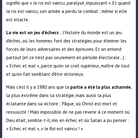
signifie que « le roi est vaincu, paralysé, impuissant ». Et quand
le roi est vaincu, son armée a perdu le combat ; même si elle
est intacte.
La vie est un jeu d’échecs
; l’histoire du monde est un jeu
d’échec, où les hommes font des stratégies pour éliminer les
forces de leurs adversaires et des épreuves. Et on entend
partout (et ce n’est pas seulement en période électorale…) :
« Echec et mat », parce qu’on se croit supérieur, maître de tout
et qu’on fait semblant d’être victorieux.
Mais c’est il y a 1980 ans que la
partie a été la plus acharnée
,
la plus extrême dans sa stratégie, mais aussi la plus
éclatante dans sa victoire : Pâque, où Christ est mort et
ressuscité ! Mais impossible de ne pas revenir à ce moment où
Dieu était, semble-t-il, mis en échec et où Satan a pu penser :
« Echec et mat », « le Roi est vaincu ! ».